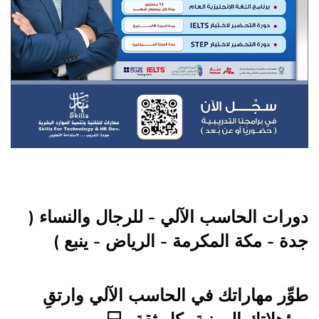
جاوز [Cocoon] About (Text with Image)
دورات الحاسب الآلي - للرجال والنساء (
جدة - مكة المكرمة - الرياض - ينبع )
طوِّر مهاراتك في الحاسب الآلي وارتقِ