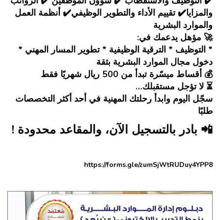
✔️ التوظيف والاستقطاب ✔️ شؤون الموظفين ✔️ الرواتب
والمزايا✔️ تقييم الأداء والتطوير الوظيفي✔️ أنظمة العمل
والموارد البشرية
🚀 مؤهل يدعمك في:
* التوظيف * الترقية الوظيفية * تطوير المسار المهني *
دخول مجال الموارد البشرية بثقة
💰 أقساط ميسّرة تبدأ من 500 ريال شهريًا فقط
⏳ لا تؤجل مستقبلك…
سجّل اليوم وابدأ رحلتك المهنية في أحد أكثر التخصصات
طلبًا
📲 بادر بالتسجيل الآن، والمقاعد محدودة !
https://forms.gle/zumSjWtRUDuy4YPP8