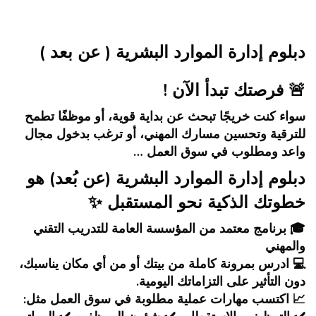
جاوز [Cocoon] About (Text with Image)
دبلوم إدارة الموارد البشرية ( عن بعد )
🚨 فرصتك تبدأ الآن !
سواء كنت خريجًا تبحث عن بداية قوية، أو موظفًا تطمح
للترقية وتحسين مسارك المهني، أو ترغب بدخول مجال
واعد ومطلوب في سوق العمل …
دبلوم إدارة الموارد البشرية (عن بُعد) هو
خطوتك الذكية نحو المستقبل ✨
🎓 برنامج معتمد من المؤسسة العامة للتدريب التقني
والمهني
💻 ادرس بمرونة كاملة من بيتك أو من أي مكان يناسبك،
دون التأثير على التزاماتك اليومية.
📈 اكتسب مهارات عملية مطلوبة في سوق العمل مثل: