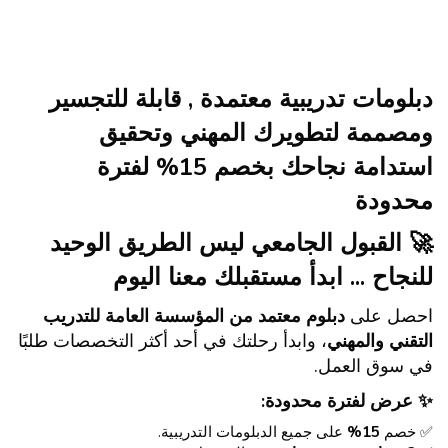
جاوز [Cocoon] About (Text with Image)
دبلومات تدريبية معتمدة , قابلة للتجسير
ومصممة لتطويرك المهني وتحقيق
استدامة نجاحك بخصم 15% لفترة
محدودة
🚀
القبول الجامعي ليس الطريق الوحيد
للنجاح ... ابدأ مستقبلك معنا اليوم
احصل على
دبلوم معتمد من المؤسسة العامة للتدريب
التقني والمهني
، وابدأ رحلتك في أحد أكثر التخصصات طلبًا
في سوق العمل.
✨ عرض لفترة محدودة:
✅ خصم
15%
على جميع
الدبلومات التدريبية
.