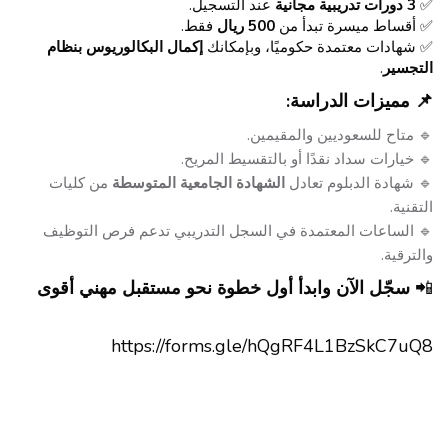
✅
3 دورات تدريبية مجانية
عند التسجيل.
✅ أقساط ميسرة تبدأ من
500 ريال
فقط.
✅ شهادات معتمدة حكوميًا، وبإمكانك
إكمال البكالوريوس بنظام
التجسير
.
📌 مميزات الدراسة:
🔹 متاح للسعوديين والمقيمين.
🔹 خيارات سداد نقدًا أو بالتقسيط المريح.
🔹 شهادة الدبلوم تعادل
الشهادة الجامعية المتوسطة
من كليات
التقنية.
🔹 الساعات المعتمدة في السجل التدريبي تدعم فرص التوظيف
والترقية.
📲
سجّل الآن وابدأ أول خطوة نحو مستقبل مهني أقوى
https://forms.gle/hQgRF4L1BzSkC7uQ8