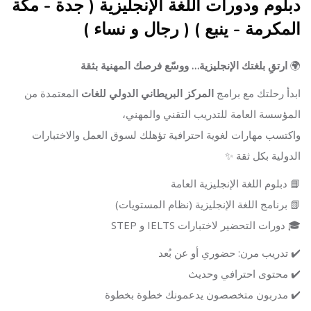
جاوز [Cocoon] About (Text with Image)
دبلوم ودورات اللغة الإنجليزية ( جدة - مكة
المكرمة - ينبع ) ( رجال و نساء )
🌍
ارتقِ بلغتك الإنجليزية… ووسّع فرصك المهنية بثقة
ابدأ رحلتك مع برامج
المركز البريطاني الدولي للغات
المعتمدة من
المؤسسة العامة للتدريب التقني والمهني،
واكتسب مهارات لغوية احترافية تؤهلك لسوق العمل والاختبارات
الدولية بكل ثقة ✨
📘 دبلوم اللغة الإنجليزية العامة
📗 برنامج اللغة الإنجليزية (نظام المستويات)
🎓 دورات التحضير لاختبارات IELTS و STEP
✔️ تدريب مرن: حضوري أو عن بُعد
✔️ محتوى احترافي وحديث
✔️ مدربون متخصصون يدعمونك خطوة بخطوة