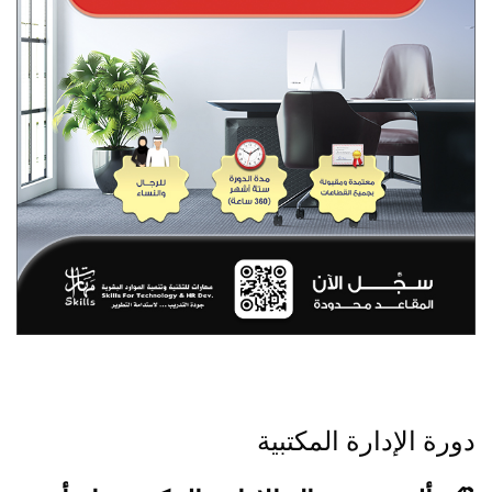
جاوز [Cocoon] About (Text with Image)
دورة الإدارة المكتبية