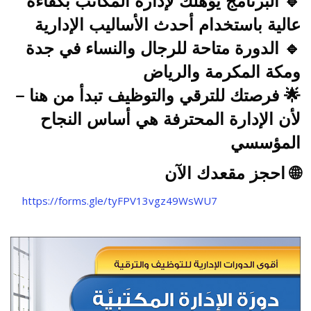
🔹 البرنامج يؤهلك لإدارة المكاتب بكفاءة
عالية باستخدام أحدث الأساليب الإدارية
🔹 الدورة متاحة
للرجال والنساء
في
جدة
ومكة المكرمة والرياض
🌟 فرصتك للترقي والتوظيف تبدأ من هنا –
لأن الإدارة المحترفة هي أساس النجاح
المؤسسي
🌐
احجز مقعدك الآن
https://forms.gle/tyFPV13vgz49WsWU7