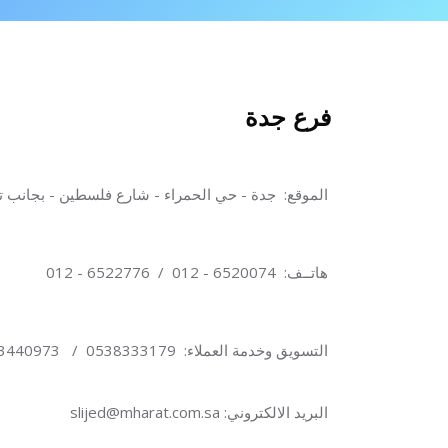
جاوز [Cocoon] About (Text with Image)
خطى إلى المحتوى الرئيسي
فرع جدة
الموقع:
جدة - حي الحمراء - شارع فلسطين - بجانب تش
هاتــف: 6520074
-
012
/
6522776
- 012
التسويق وخدمة العملاء: 0538333179 / 0533440973 / 0535333001
البريد الالكتروني: slijed@mharat.com.sa