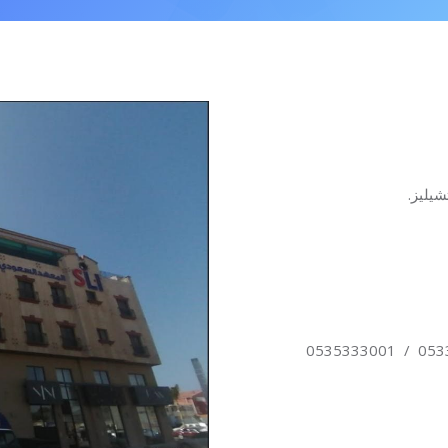
يليز.