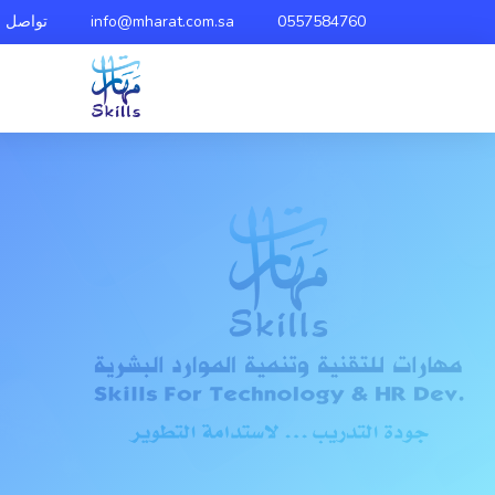
0557584760
info@mharat.com.sa
تواصل م