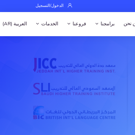
الدخول/التسجيل
 نحن
برامجنا
فروعنا
الخدمات
العربية ‎(AR)‎