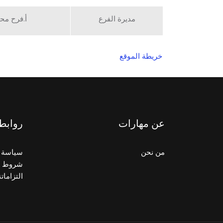
مديرة الفرع
أ.فرح مح
خريطة الموقع
عن مهارات
روابط
من نحن
سياسة 
شروط و
التزاماتن