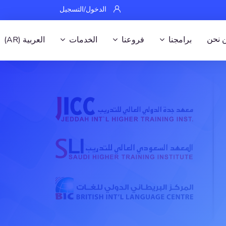
الدخول/التسجيل
 نحن
برامجنا
فروعنا
الخدمات
العربية ‎(AR)‎