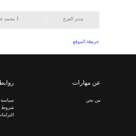
مدير الفرع
أ. محمد عب
خريطة الموقع
عن مهارات
روابط
من نحن
سياسة 
شروط و
التزاماتن