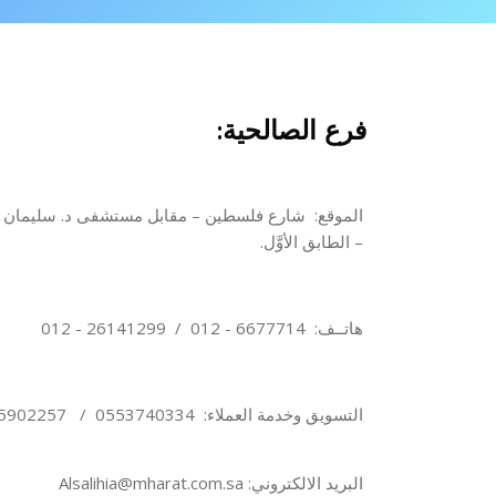
جاوز [Cocoon] About (Text with Image)
خطى إلى المحتوى الرئيسي
فرع الصالحية:
الموقع:
شارع فلسطين – مقابل مستشفى د. سليمان فقيه 
– الطابق الأوَّل.
هاتــف: 6677714
-
012
/
26141299
- 012
التسويق وخدمة العملاء: 0553740334 / 0555902257
البريد الالكتروني: Alsalihia@mharat.com.sa