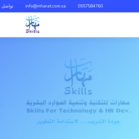
0557584760
info@mharat.com.sa
تواصل م